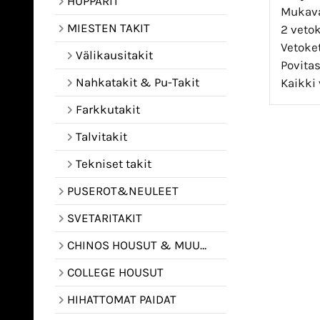
HUPPARIT
Mukava 
MIESTEN TAKIT
2 vetok
Vetoket
Välikausitakit
Povita
Nahkatakit & Pu-Takit
Kaikki 
Farkkutakit
Talvitakit
Tekniset takit
PUSEROT&NEULEET
SVETARITAKIT
CHINOS HOUSUT & MUUT HOUSUT
COLLEGE HOUSUT
HIHATTOMAT PAIDAT