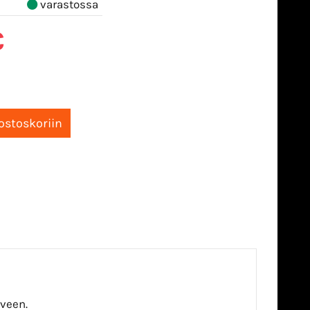
varastossa
€
lveen.