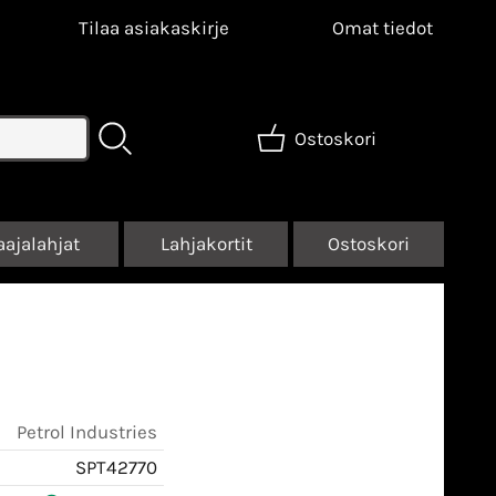
Tilaa asiakaskirje
Omat tiedot
Ostoskori
aajalahjat
Lahjakortit
Ostoskori
Petrol Industries
SPT42770