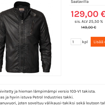
Saatavilla
129,00 
sis. ALV 25,50 %
149,00 €
kpl
ivitetty ja hieman lämpimämpi versio 103-V1 takista.
s ja hyvin istuva Petrol Industries takki.
anuvuori, joten soveltuu välikausi-takiksi sekä leutoon ta