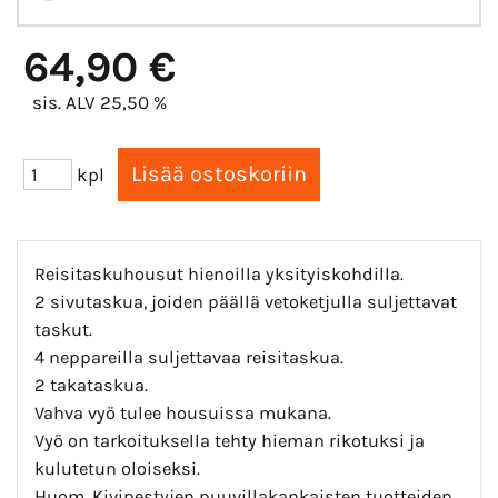
64,90 €
sis. ALV 25,50 %
kpl
Reisitaskuhousut hienoilla yksityiskohdilla.
2 sivutaskua, joiden päällä vetoketjulla suljettavat
taskut.
4 neppareilla suljettavaa reisitaskua.
2 takataskua.
Vahva vyö tulee housuissa mukana.
Vyö on tarkoituksella tehty hieman rikotuksi ja
kulutetun oloiseksi.
Huom. Kivipestyjen puuvillakankaisten tuotteiden