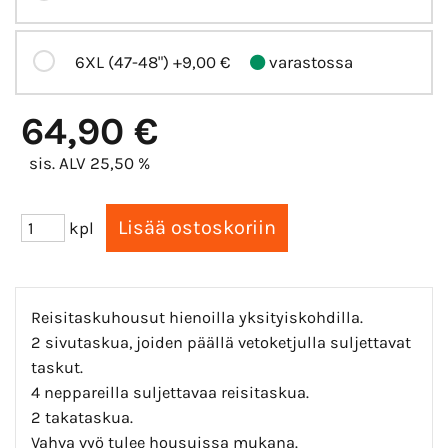
6XL (47-48")
+9,00 €
varastossa
64,90 €
sis. ALV 25,50 %
kpl
Reisitaskuhousut hienoilla yksityiskohdilla.
2 sivutaskua, joiden päällä vetoketjulla suljettavat
taskut.
4 neppareilla suljettavaa reisitaskua.
2 takataskua.
Vahva vyö tulee housuissa mukana.