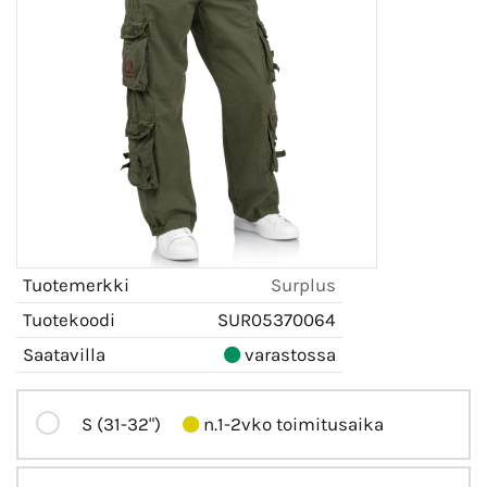
Tuotemerkki
Surplus
Tuotekoodi
SUR05370064
Saatavilla
varastossa
S (31-32")
n.1-2vko toimitusaika