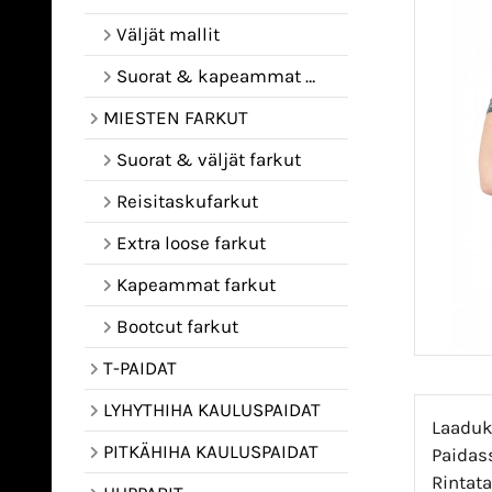
Väljät mallit
Suorat & kapeammat mallit
MIESTEN FARKUT
Suorat & väljät farkut
Reisitaskufarkut
Extra loose farkut
Kapeammat farkut
Bootcut farkut
T-PAIDAT
LYHYTHIHA KAULUSPAIDAT
Laaduka
PITKÄHIHA KAULUSPAIDAT
Paidass
Rintat