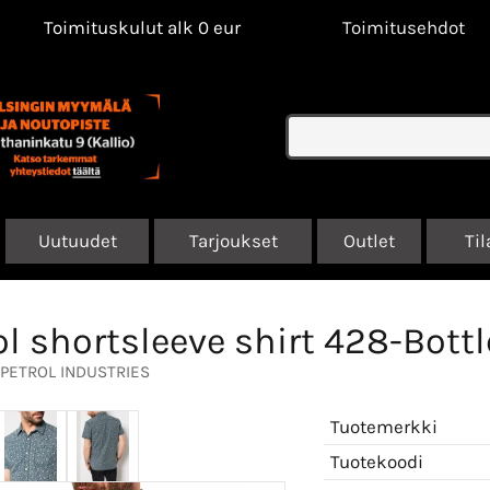
Toimituskulut alk 0 eur
Toimitusehdot
Uutuudet
Tarjoukset
Outlet
Til
ol shortsleeve shirt 428-Bott
PETROL INDUSTRIES
Tuotemerkki
Tuotekoodi