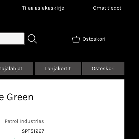
Tilaa asiakaskirje
Omat tiedot
Ostoskori
aajalahjat
Lahjakortit
Ostoskori
le Green
Petrol Industries
SPT51267