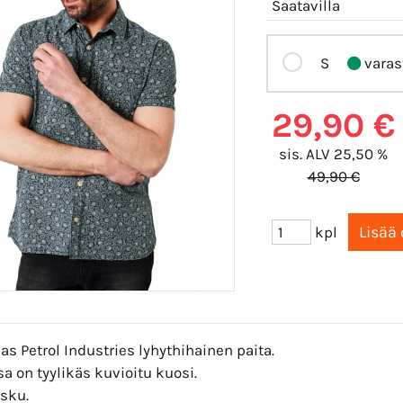
Saatavilla
S
varas
29,90 €
sis. ALV 25,50 %
49,90 €
kpl
s Petrol Industries lyhythihainen paita.
a on tyylikäs kuvioitu kuosi.
asku.