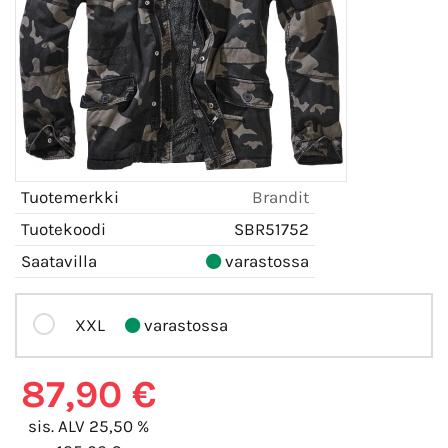
Tuotemerkki
Brandit
Tuotekoodi
SBR51752
Saatavilla
varastossa
XXL
varastossa
87,90 €
sis. ALV 25,50 %