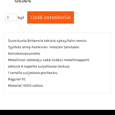
125,00 €
kpl
Suositusta Britannia takista syksy/talvi-versio.
Tyylikäs army-henkinen miesten talvitakki
keinokarvavuorella.
Metallinen vetoketju sekä lisäksi metallinepparit.
edessä 4 napeilla suljettavaa taskua.
1 tarralla suljettava povitasku.
Regular fit.
Material: 100% cotton.