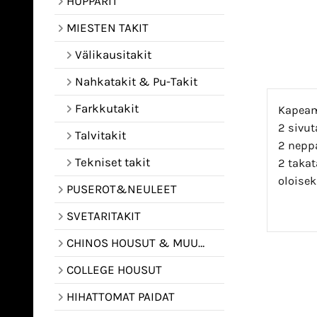
HUPPARIT
MIESTEN TAKIT
Välikausitakit
Nahkatakit & Pu-Takit
Farkkutakit
Kapeamm
2 sivut
Talvitakit
2 neppa
Tekniset takit
2 takat
oloisek
PUSEROT&NEULEET
SVETARITAKIT
CHINOS HOUSUT & MUUT HOUSUT
COLLEGE HOUSUT
HIHATTOMAT PAIDAT