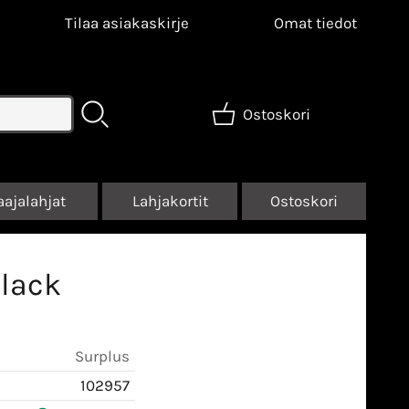
Tilaa asiakaskirje
Omat tiedot
Ostoskori
aajalahjat
Lahjakortit
Ostoskori
Black
Surplus
102957