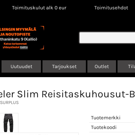
Toimituskulut alk 0 eur
Toimitusehdot
Uutuudet
Tarjoukset
Outlet
Til
eler Slim Reisitaskuhousut-
SURPLUS
Tuotemerkki
Tuotekoodi