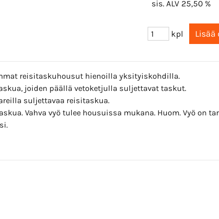
sis. ALV 25,50 %
kpl
at reisitaskuhousut hienoilla yksityiskohdilla.
askua, joiden päällä vetoketjulla suljettavat taskut.
reilla suljettavaa reisitaskua.
askua. Vahva vyö tulee housuissa mukana. Huom. Vyö on tark
si.