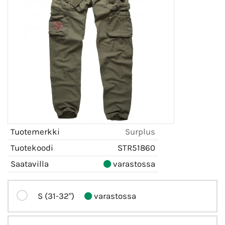
Tuotemerkki
Surplus
Tuotekoodi
STR51860
Saatavilla
varastossa
S (31-32")
varastossa