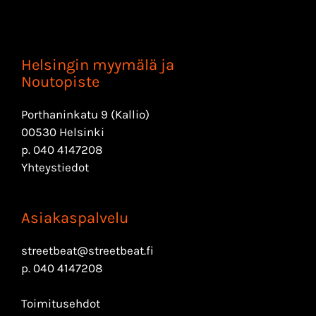
Helsingin myymälä ja
Noutopiste
Porthaninkatu 9 (Kallio)
00530 Helsinki
p.
040 4147208
Yhteystiedot
Asiakaspalvelu
streetbeat@streetbeat.fi
p.
040 4147208
Toimitusehdot