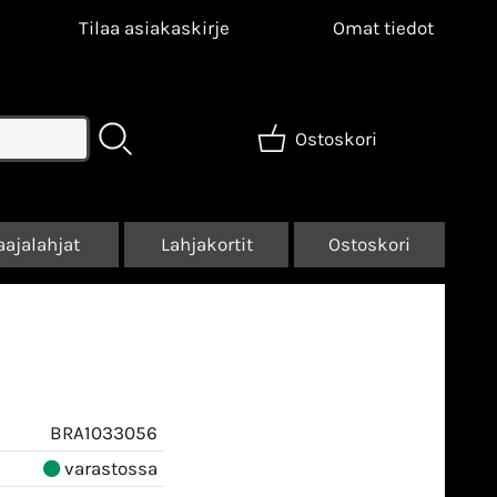
Tilaa asiakaskirje
Omat tiedot
Ostoskori
aajalahjat
Lahjakortit
Ostoskori
w
BRA1033056
varastossa