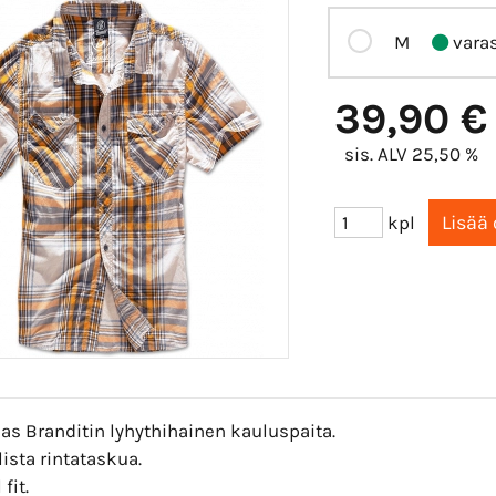
M
vara
39,90 €
sis. ALV 25,50 %
kpl
as Branditin lyhythihainen kauluspaita.
lista rintataskua.
fit.