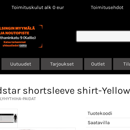
Toimituskulut alk 0 eur
Toimitusehdot
Uutuudet
Tarjoukset
Outlet
Til
star shortsleeve shirt-Yello
LYHYTHIHA-PAIDAT
Tuotekoodi
Saatavilla