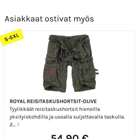
Asiakkaat ostivat myös
S-5XL
ROYAL REISITASKUSHORTSIT-OLIVE
Tyylikkäät reisitaskushortsit hienoilla
yksityiskohdilla ja usealla suljettavalla taskulla.
2...
54,90 €