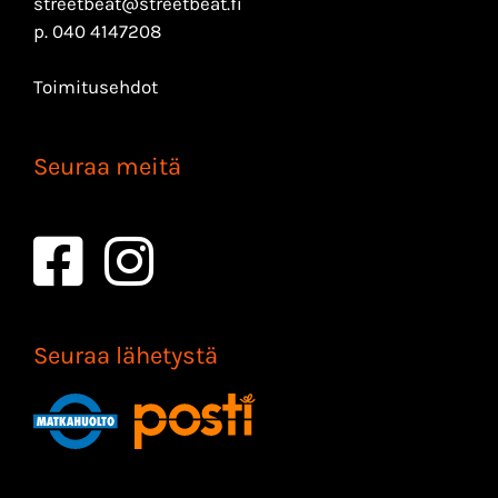
streetbeat@streetbeat.fi
p.
040 4147208
Toimitusehdot
Seuraa meitä
Seuraa lähetystä