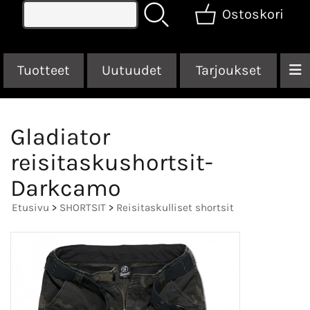
Ostoskori
Tuotteet
Uutuudet
Tarjoukset
Gladiator
reisitaskushortsit-
Darkcamo
Etusivu
>
SHORTSIT
>
Reisitaskulliset shortsit