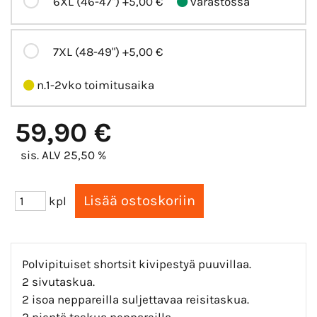
6XL (46-47")
+5,00 €
varastossa
7XL (48-49")
+5,00 €
n.1-2vko toimitusaika
59,90 €
sis. ALV 25,50 %
kpl
Polvipituiset shortsit kivipestyä puuvillaa.
2 sivutaskua.
2 isoa neppareilla suljettavaa reisitaskua.
2 pientä taskua neppareilla.