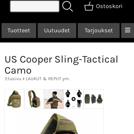
Ostoskori
Tuotteet
Uutuudet
Tarjoukset
US Cooper Sling-Tactical
Camo
Etusivu
>
LAUKUT & REPUT ym.