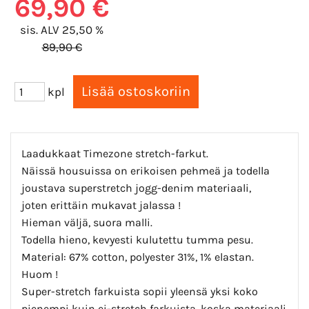
69,90 €
sis. ALV 25,50 %
89,90 €
kpl
Laadukkaat Timezone stretch-farkut.
Näissä housuissa on erikoisen pehmeä ja todella
joustava superstretch jogg-denim materiaali,
joten erittäin mukavat jalassa !
Hieman väljä, suora malli.
Todella hieno, kevyesti kulutettu tumma pesu.
Material: 67% cotton, polyester 31%, 1% elastan.
Huom !
Super-stretch farkuista sopii yleensä yksi koko
pienempi kuin ei-stretch farkuista, koska materiaali