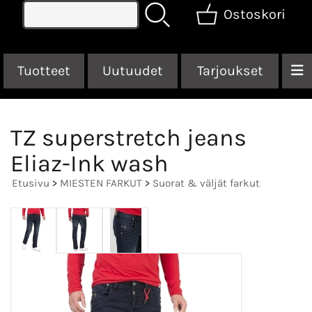
Ostoskori
Tuotteet
Uutuudet
Tarjoukset
TZ superstretch jeans
Eliaz-Ink wash
Etusivu
>
MIESTEN FARKUT
>
Suorat & väljät farkut