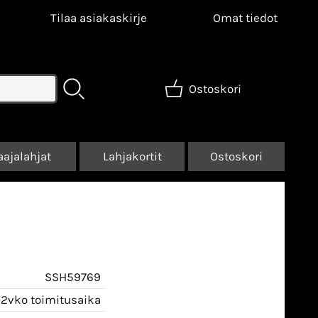
Tilaa asiakaskirje
Omat tiedot
Ostoskori
aajalahjat
Lahjakortit
Ostoskori
SSH59769
-2vko toimitusaika