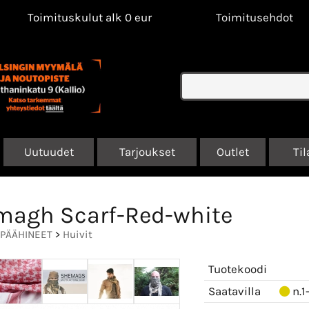
Toimituskulut alk 0 eur
Toimitusehdot
Uutuudet
Tarjoukset
Outlet
Til
agh Scarf-Red-white
PÄÄHINEET
>
Huivit
Tuotekoodi
Saatavilla
n.1