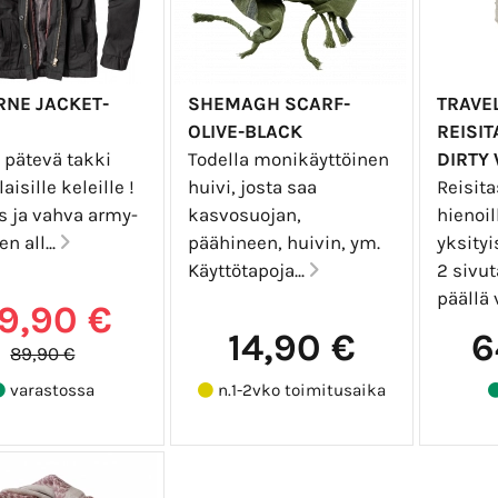
RNE JACKET-
SHEMAGH SCARF-
TRAVE
OLIVE-BLACK
REISI
 pätevä takki
Todella monikäyttöinen
DIRTY
isille keleille !
huivi, josta saa
Reisit
s ja vahva army-
kasvosuojan,
hienoil
n all...
päähineen, huivin, ym.
yksityi
Käyttötapoja...
2 sivut
päällä 
9,90 €
14,90 €
6
89,90 €
varastossa
n.1-2vko toimitusaika