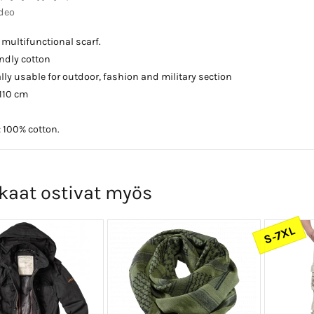
ideo
ultifunctional scarf.
endly cotton
lly usable for outdoor, fashion and military section
 110 cm
: 100% cotton.
kaat ostivat myös
S-7XL