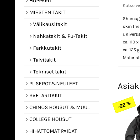
HUPPARIT
Katso v
MIESTEN TAKIT
Shemag m
Välikausitakit
skin fri
universa
Nahkatakit & Pu-Takit
ca. 110 x
Farkkutakit
ca. 125 g
Material
Talvitakit
Tekniset takit
PUSEROT&NEULEET
Asiak
SVETARITAKIT
-22 %
CHINOS HOUSUT & MUUT HOUSUT
COLLEGE HOUSUT
HIHATTOMAT PAIDAT