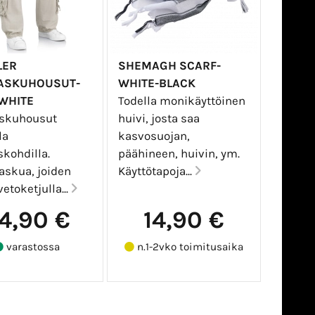
LER
SHEMAGH SCARF-
TASKUHOUSUT-
WHITE-BLACK
 WHITE
Todella monikäyttöinen
askuhousut
huivi, josta saa
la
kasvosuojan,
skohdilla.
päähineen, huivin, ym.
askua, joiden
Käyttötapoja...
vetoketjulla...
4,90 €
14,90 €
varastossa
n.1-2vko toimitusaika