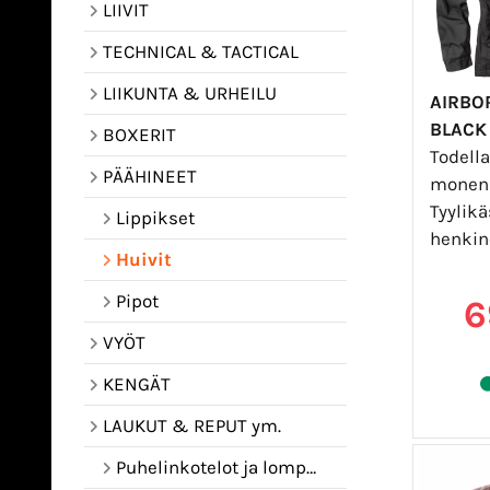
LIIVIT
TECHNICAL & TACTICAL
LIIKUNTA & URHEILU
AIRBO
BLACK
BOXERIT
Todella
PÄÄHINEET
monenla
Tyylikä
Lippikset
henkine
Huivit
Pipot
6
VYÖT
KENGÄT
LAUKUT & REPUT ym.
Puhelinkotelot ja lompakot