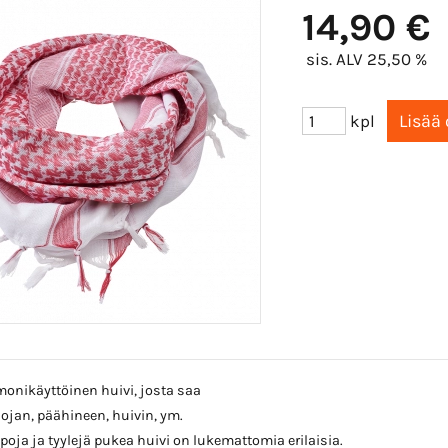
14,90 €
sis. ALV 25,50 %
kpl
monikäyttöinen huivi, josta saa
jan, päähineen, huivin, ym.
poja ja tyylejä pukea huivi on lukemattomia erilaisia.