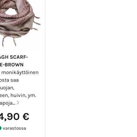
GH SCARF-
E-BROWN
a monikäyttöinen
josta saa
uojan,
een, huivin, ym.
apoja...
4,90 €
varastossa