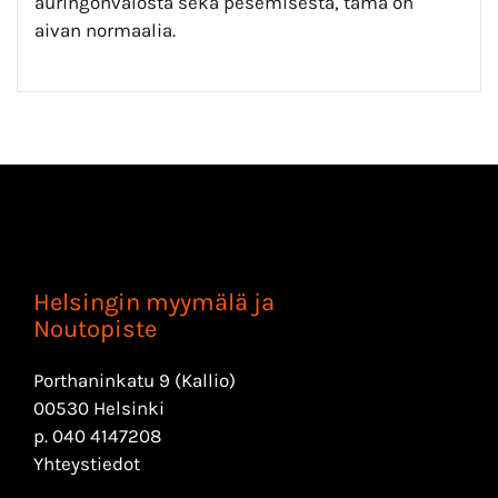
auringonvalosta sekä pesemisestä, tämä on
aivan normaalia.
Helsingin myymälä ja
Noutopiste
Porthaninkatu 9 (Kallio)
00530 Helsinki
p.
040 4147208
Yhteystiedot