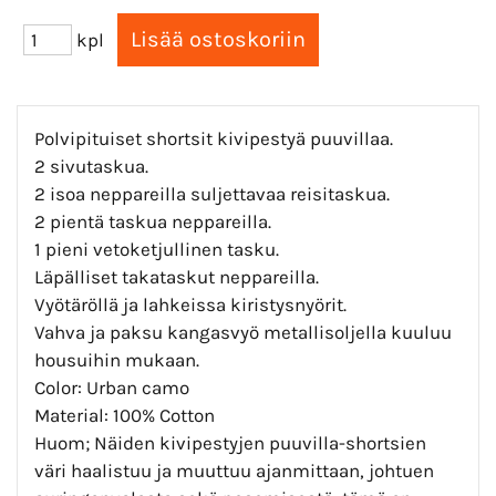
kpl
Polvipituiset shortsit kivipestyä puuvillaa.
2 sivutaskua.
2 isoa neppareilla suljettavaa reisitaskua.
2 pientä taskua neppareilla.
1 pieni vetoketjullinen tasku.
Läpälliset takataskut neppareilla.
Vyötäröllä ja lahkeissa kiristysnyörit.
Vahva ja paksu kangasvyö metallisoljella kuuluu
housuihin mukaan.
Color: Urban camo
Material: 100% Cotton
Huom; Näiden kivipestyjen puuvilla-shortsien
väri haalistuu ja muuttuu ajanmittaan, johtuen