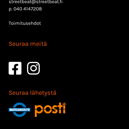
streetbeat@streetbeat.fi
p.
040 4147208
Toimitusehdot
Seuraa meitä
Seuraa lähetystä