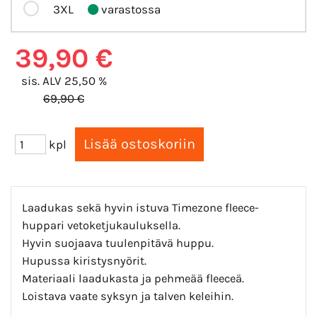
3XL
varastossa
39,90 €
sis. ALV 25,50 %
69,90 €
kpl
Laadukas sekä hyvin istuva Timezone fleece-
huppari vetoketjukauluksella.
Hyvin suojaava tuulenpitävä huppu.
Hupussa kiristysnyörit.
Materiaali laadukasta ja pehmeää fleeceä.
Loistava vaate syksyn ja talven keleihin.