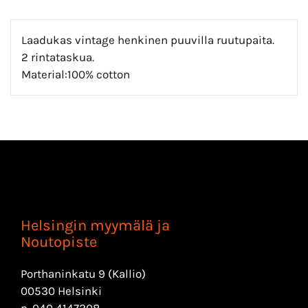
Laadukas vintage henkinen puuvilla ruutupaita.
2 rintataskua.
Material:100% cotton
Helsingin myymälä ja
Noutopiste
Porthaninkatu 9 (Kallio)
00530 Helsinki
p.
040 4147208