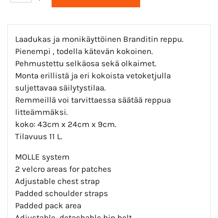
Laadukas ja monikäyttöinen Branditin reppu.
Pienempi , todella kätevän kokoinen.
Pehmustettu selkäosa sekä olkaimet.
Monta erillistä ja eri kokoista vetoketjulla
suljettavaa säilytystilaa.
Remmeillä voi tarvittaessa säätää reppua
litteämmäksi.
koko: 43cm x 24cm x 9cm.
Tilavuus 11 L.
MOLLE system
2 velcro areas for patches
Adjustable chest strap
Padded schoulder straps
Padded pack area
Adjustable, detachable hip belt