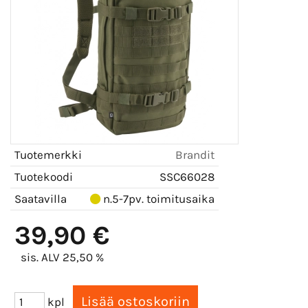
Tuotemerkki
Brandit
Tuotekoodi
SSC66028
Saatavilla
n.5-7pv. toimitusaika
39,90 €
sis. ALV 25,50 %
kpl