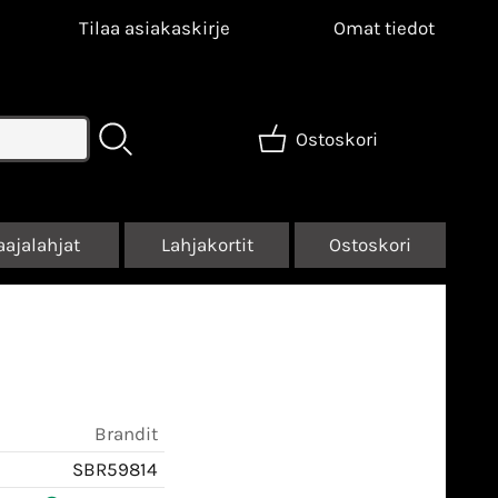
Tilaa asiakaskirje
Omat tiedot
Ostoskori
aajalahjat
Lahjakortit
Ostoskori
Brandit
SBR59814