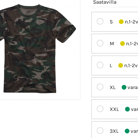
Saatavilla
S
n.1-2
M
n.1-2
L
n.1-2v
XL
vara
XXL
var
3XL
var