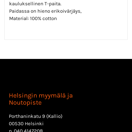
kauluksellinen T-paita.
Paidassa on hieno erikoivärjäys,
Material: 100% cotton
Helsingin myymälä ja
Noutopiste
Porthaninkatu 9 (Kallio)
00530 Helsinki
p.
040 4147208