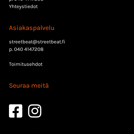
Yhteystiedot
Asiakaspalvelu
streetbeat@streetbeat.fi
p.
040 4147208
Toimitusehdot
Seuraa meitä