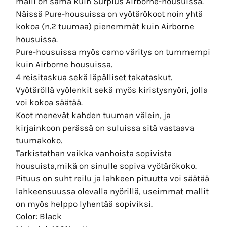
malli on sama kuin Surplus Airborne-housuissa.
Näissä Pure-housuissa on vyötärökoot noin yhtä
kokoa (n.2 tuumaa) pienemmät kuin Airborne
housuissa.
Pure-housuissa myös camo väritys on tummempi
kuin Airborne housuissa.
4 reisitaskua sekä läpälliset takataskut.
Vyötäröllä vyölenkit sekä myös kiristysnyöri, jolla
voi kokoa säätää.
Koot menevät kahden tuuman välein, ja
kirjainkoon perässä on suluissa sitä vastaava
tuumakoko.
Tarkistathan vaikka vanhoista sopivista
housuista,mikä on sinulle sopiva vyötärökoko.
Pituus on suht reilu ja lahkeen pituutta voi säätää
lahkeensuussa olevalla nyörillä, useimmat mallit
on myös helppo lyhentää sopiviksi.
Color: Black