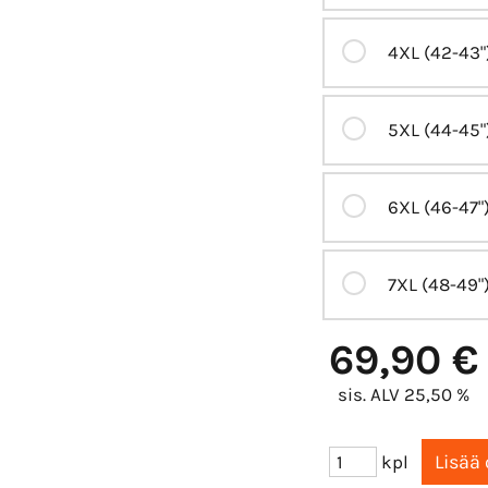
4XL (42-43"
5XL (44-45"
6XL (46-47"
7XL (48-49"
69,90 €
sis. ALV 25,50 %
kpl