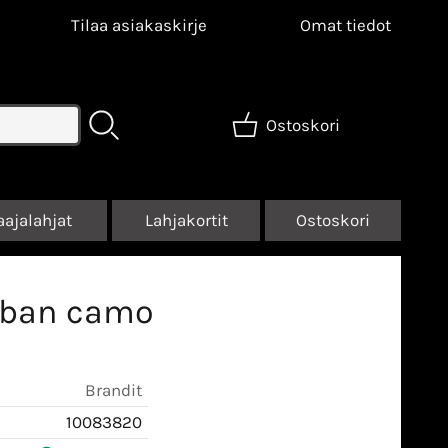
Tilaa asiakaskirje
Omat tiedot
Ostoskori
aajalahjat
Lahjakortit
Ostoskori
Urban camo
Brandit
10083820