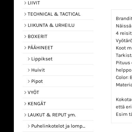
LIIVIT
TECHNICAL & TACTICAL
Brandi
LIIKUNTA & URHEILU
Näissä
4 reisi
BOXERIT
Vyötärö
PÄÄHINEET
Koot m
Tarkis
Lippikset
Pituus 
helppo 
Huivit
Color: 
Pipot
Materia
VYÖT
Kokota
KENGÄT
että e
Esim t
LAUKUT & REPUT ym.
Puhelinkotelot ja lompakot