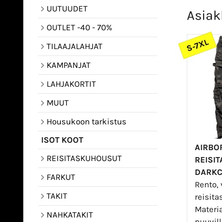
UUTUUDET
Asiak
OUTLET -40 - 70%
S-7XL
TILAAJALAHJAT
KAMPANJAT
LAHJAKORTIT
MUUT
Housukoon tarkistus
ISOT KOOT
AIRBO
REISITASKUHOUSUT
REISI
DARK
FARKUT
Rento, 
TAKIT
reisit
Materia
NAHKATAKIT
puuvilla