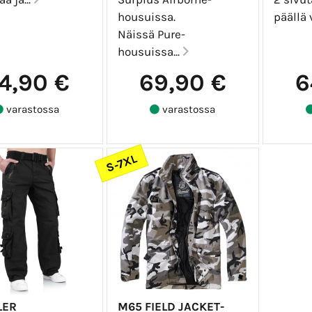
housuissa.
päällä 
Näissä Pure-
housuissa...
4,90 €
69,90 €
6
varastossa
varastossa
S-7XL
LER
M65 FIELD JACKET-