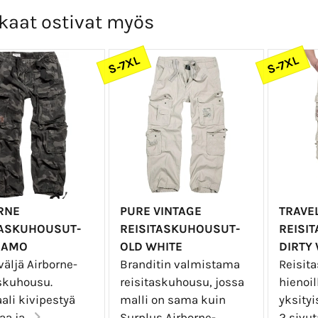
kaat ostivat myös
S-7XL
S-7XL
RNE
PURE VINTAGE
TRAVE
TASKUHOUSUT-
REISITASKUHOUSUT-
REISI
CAMO
OLD WHITE
DIRTY
väljä Airborne-
Branditin valmistama
Reisit
askuhousu.
reisitaskuhousu, jossa
hienoil
ali kivipestyä
malli on sama kuin
yksityi
a ja...
Surplus Airborne-
2 sivut