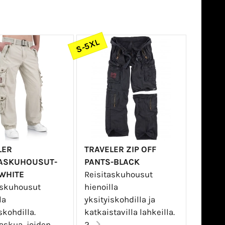
S-5XL
LER
TRAVELER ZIP OFF
TASKUHOUSUT-
PANTS-BLACK
 WHITE
Reisitaskuhousut
askuhousut
hienoilla
la
yksityiskohdilla ja
skohdilla.
katkaistavilla lahkeilla.
askua, joiden
2...