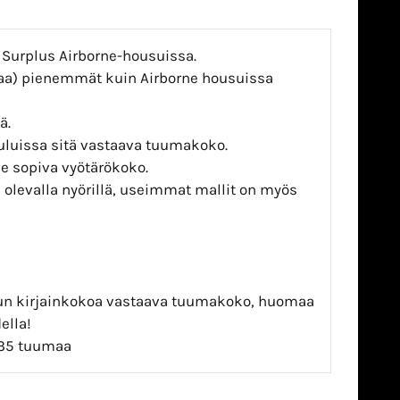
 Surplus Airborne-housuissa.
maa) pienemmät kuin Airborne housuissa
ä.
uluissa sitä vastaava tuumakoko.
le sopiva vyötärökoko.
a olevalla nyörillä, useimmat mallit on myös
sun kirjainkokoa vastaava tuumakoko, huomaa
ella!
-35 tuumaa