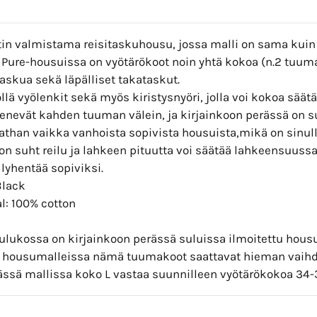
tin valmistama reisitaskuhousu, jossa malli on sama kuin
 Pure-housuissa on vyötärökoot noin yhtä kokoa (n.2 tuu
taskua sekä läpälliset takataskut.
llä vyölenkit sekä myös kiristysnyöri, jolla voi kokoa säätä
enevät kahden tuuman välein, ja kirjainkoon perässä on s
tathan vaikka vanhoista sopivista housuista,mikä on sinul
on suht reilu ja lahkeen pituutta voi säätää lahkeensuuss
lyhentää sopiviksi.
Black
l: 100% cotton
ulukossa on kirjainkoon perässä suluissa ilmoitettu hou
ri housumalleissa nämä tuumakoot saattavat hieman vaihd
ässä mallissa koko L vastaa suunnilleen vyötärökokoa 34