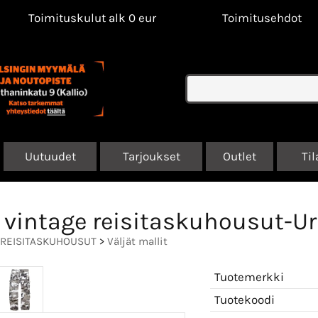
Toimituskulut alk 0 eur
Toimitusehdot
Uutuudet
Tarjoukset
Outlet
Til
 vintage reisitaskuhousut-
REISITASKUHOUSUT
>
Väljät mallit
Tuotemerkki
Tuotekoodi