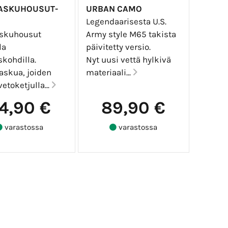
TASKUHOUSUT-
URBAN CAMO
Legendaarisesta U.S.
askuhousut
Army style M65 takista
la
päivitetty versio.
skohdilla.
Nyt uusi vettä hylkivä
askua, joiden
materiaali...
vetoketjulla...
4,90 €
89,90 €
varastossa
varastossa