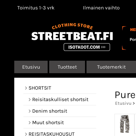
Toimitus 1-3 vrk
Ilmainen vaihto
Etusivu
Tuotteet
Tuotemerkit
SHORTSIT
Pure
Reisitaskulliset shortsit
Etusivu
>
Denim shortsit
Muut shortsit
REISITASKUHOUSUT