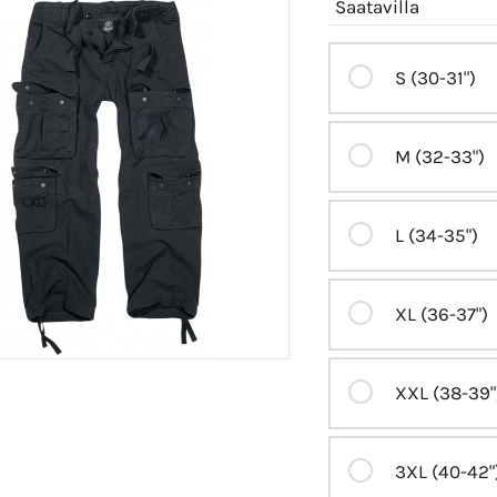
Saatavilla
S (30-31")
M (32-33")
L (34-35")
XL (36-37")
XXL (38-39"
3XL (40-42"