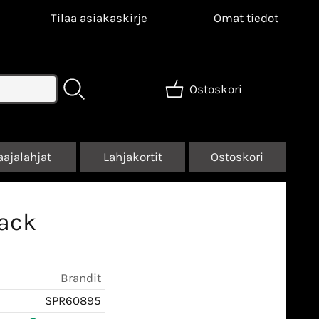
Tilaa asiakaskirje
Omat tiedot
Ostoskori
aajalahjat
Lahjakortit
Ostoskori
lack
Brandit
SPR60895