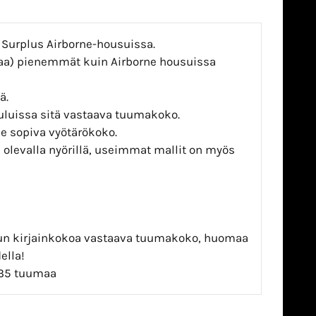
 Surplus Airborne-housuissa.
maa) pienemmät kuin Airborne housuissa
ä.
uluissa sitä vastaava tuumakoko.
le sopiva vyötärökoko.
a olevalla nyörillä, useimmat mallit on myös
sun kirjainkokoa vastaava tuumakoko, huomaa
ella!
-35 tuumaa