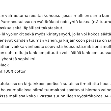
tin valmistama reisitaskuhousu, jossa malli on sama kuin
 Pure-housuissa on vyötärökoot noin yhtä kokoa (n.2 tuu
taskua sekä läpälliset takataskut.
llä vyölenkit sekä myös kiristysnyöri, jolla voi kokoa säätä
enevät kahden tuuman välein, ja kirjainkoon perässä on s
tathan vaikka vanhoista sopivista housuista,mikä on sinul
on suht reilu ja lahkeen pituutta voi säätää lahkeensuuss
lyhentää sopiviksi.
Black
l: 100% cotton
ulukossa on kirjainkoon perässä suluissa ilmoitettu hou
ri housumalleissa nämä tuumakoot saattavat hieman vaihd
ässä mallissa koko L vastaa suunnilleen vyötärökokoa 34