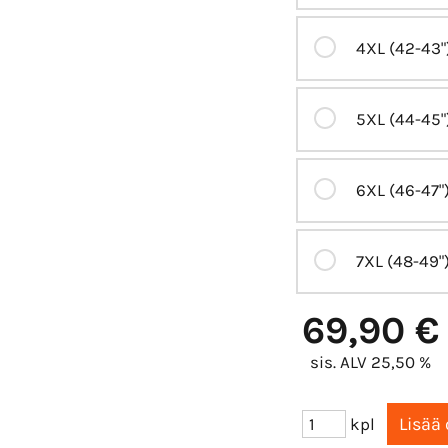
4XL (42-43"
5XL (44-45"
6XL (46-47"
7XL (48-49"
69,90 €
sis. ALV 25,50 %
kpl