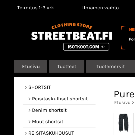
Toimitus 1-3 vrk
Ilmainen vaihto
Etusivu
Tuotteet
Tuotemerkit
SHORTSIT
Pure
Reisitaskulliset shortsit
Etusivu
>
Denim shortsit
Muut shortsit
REISITASKUHOUSUT