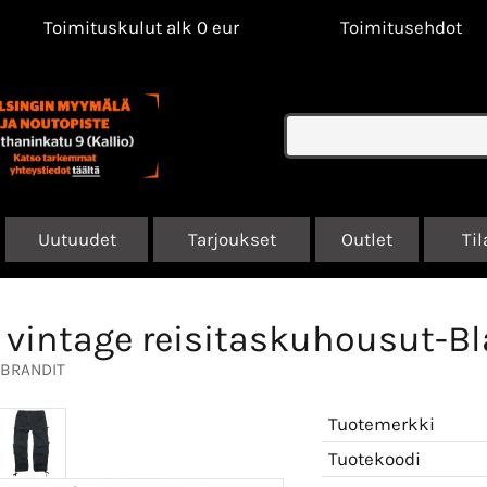
Toimituskulut alk 0 eur
Toimitusehdot
Uutuudet
Tarjoukset
Outlet
Til
 vintage reisitaskuhousut-B
BRANDIT
Tuotemerkki
Tuotekoodi