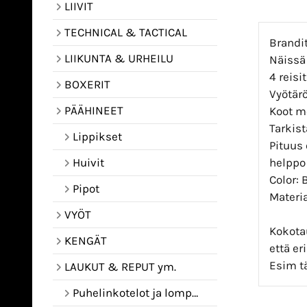
LIIVIT
TECHNICAL & TACTICAL
Brandi
LIIKUNTA & URHEILU
Näissä
4 reisi
BOXERIT
Vyötärö
PÄÄHINEET
Koot m
Tarkis
Lippikset
Pituus 
helppo 
Huivit
Color: 
Pipot
Materia
VYÖT
Kokota
KENGÄT
että e
Esim t
LAUKUT & REPUT ym.
Puhelinkotelot ja lompakot