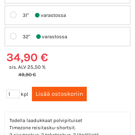
31"
varastossa
32"
varastossa
34,90 €
sis. ALV 25,50 %
49,90 €
kpl
Todella laadukkaat polvipituiset
Timezone reisitasku-shortsit.
2 sivutaskua, 2 takataskua, 2 läpällistä