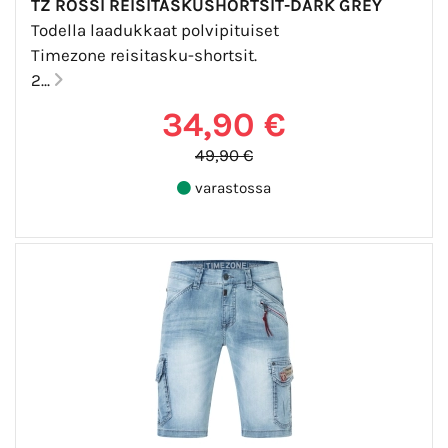
TZ ROSSI REISITASKUSHORTSIT-DARK GREY
Todella laadukkaat polvipituiset
Timezone reisitasku-shortsit.
2...
34,90 €
49,90 €
varastossa