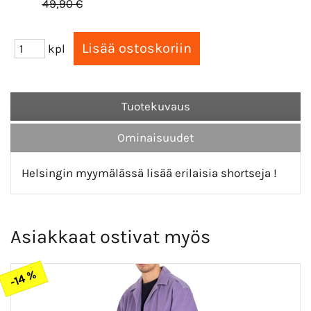
49,90 €
kpl
Tuotekuvaus
Ominaisuudet
Helsingin myymälässä lisää erilaisia shortseja !
Asiakkaat ostivat myös
-14 %