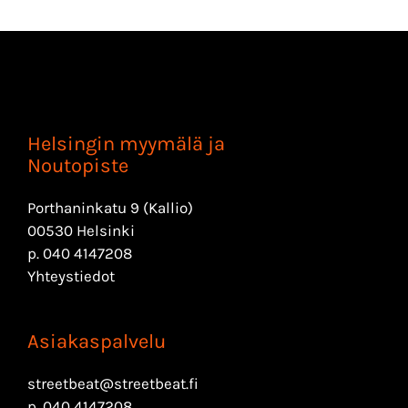
Helsingin myymälä ja
Noutopiste
Porthaninkatu 9 (Kallio)
00530 Helsinki
p.
040 4147208
Yhteystiedot
Asiakaspalvelu
streetbeat@streetbeat.fi
p.
040 4147208