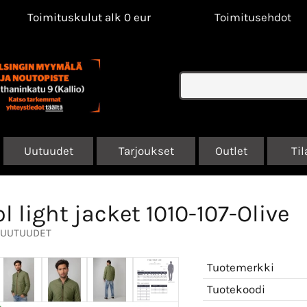
Toimituskulut alk 0 eur
Toimitusehdot
Uutuudet
Tarjoukset
Outlet
Til
ol light jacket 1010-107-Olive
UUTUUDET
Tuotemerkki
Tuotekoodi