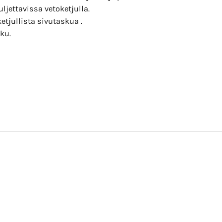
uljettavissa vetoketjulla.
etjullista sivutaskua .
ku.