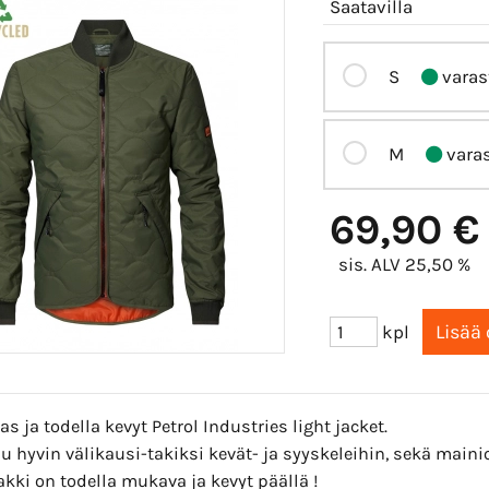
Saatavilla
S
varas
M
vara
69,90 €
sis. ALV 25,50 %
kpl
s ja todella kevyt Petrol Industries light jacket.
u hyvin välikausi-takiksi kevät- ja syyskeleihin, sekä main
kki on todella mukava ja kevyt päällä !