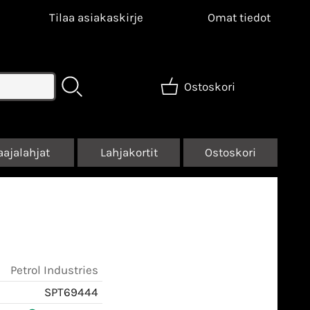
Tilaa asiakaskirje
Omat tiedot
Ostoskori
aajalahjat
Lahjakortit
Ostoskori
Petrol Industries
SPT69444