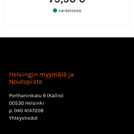
varastossa
Helsingin myymälä ja
Noutopiste
Porthaninkatu 9 (Kallio)
00530 Helsinki
p.
040 4147208
Yhteystiedot