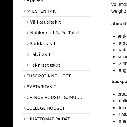
HUPPARIT
volume: 
MIESTEN TAKIT
weight:
Välikausitakit
shoulde
Nahkatakit & Pu-Takit
anti-
larg
Farkkutakit
padd
Talvitakit
smar
D-ri
Tekniset takit
leng
PUSEROT&NEULEET
backpa
SVETARITAKIT
orga
CHINOS HOUSUT & MUUT HOUSUT
moll
doc
COLLEGE HOUSUT
2 at
HIHATTOMAT PAIDAT
inne