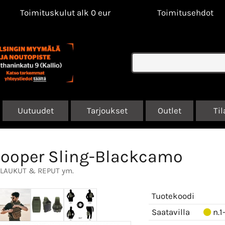
Toimituskulut alk 0 eur
Toimitusehdot
Uutuudet
Tarjoukset
Outlet
Til
ooper Sling-Blackcamo
LAUKUT & REPUT ym.
Tuotekoodi
Saatavilla
n.1