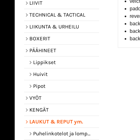
velc
LIIVIT
padd
TECHNICAL & TACTICAL
reve
back
LIIKUNTA & URHEILU
back
BOXERIT
back
PÄÄHINEET
Lippikset
Huivit
Pipot
VYÖT
KENGÄT
LAUKUT & REPUT ym.
Puhelinkotelot ja lompakot