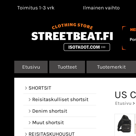
Toimitus 1-3 vrk
Ilmainen vaihto
Etusivu
Tuotteet
Tuotemerkit
SHORTSIT
US C
Reisitaskulliset shortsit
Etusivu
>
Denim shortsit
Muut shortsit
REISITASKUHOUSUT