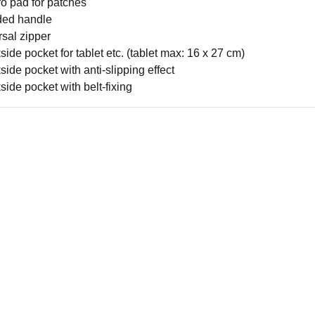
ro pad for patches
ed handle
rsal zipper
side pocket for tablet etc. (tablet max: 16 x 27 cm)
side pocket with anti-slipping effect
side pocket with belt-fixing