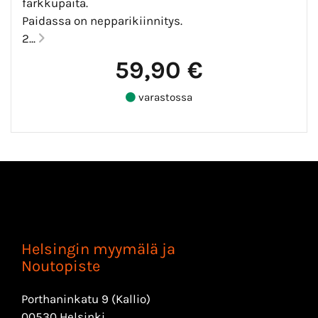
farkkupaita.
Paidassa on nepparikiinnitys.
2...
59,90 €
varastossa
Helsingin myymälä ja
Noutopiste
Porthaninkatu 9 (Kallio)
00530 Helsinki