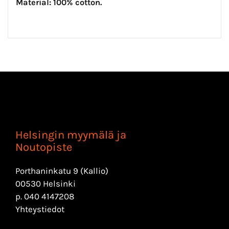
Material: 100% cotton.
Helsingin myymälä ja
Noutopiste
Porthaninkatu 9 (Kallio)
00530 Helsinki
p.
040 4147208
Yhteystiedot