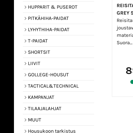
REISI
HUPPARIT & PUSEROT
GREY 
PITKÄHIHA-PAIDAT
Reisit
joustav
LYHYTHIHA-PAIDAT
materia
T-PAIDAT
Suora..
SHORTSIT
LIIVIT
8
GOLLEGE-HOUSUT
TACTICAL&TECHNICAL
KAMPANJAT
TILAAJALAHJAT
MUUT
Housukoon tarkistus