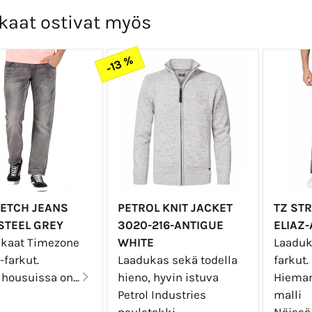
kaat ostivat myös
-13 %
RETCH JEANS
PETROL KNIT JACKET
TZ ST
STEEL GREY
3020-216-ANTIGUE
ELIAZ
kaat Timezone
WHITE
Laaduk
-farkut.
Laadukas sekä todella
farkut.
 housuissa on...
hieno, hyvin istuva
Hieman
Petrol Industries
malli
neuletakki.
Näissä 