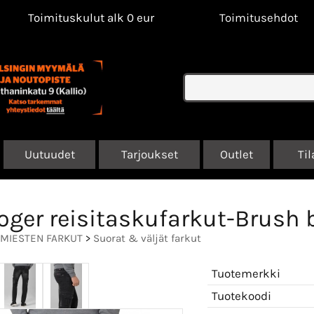
Toimituskulut alk 0 eur
Toimitusehdot
Uutuudet
Tarjoukset
Outlet
Til
oger reisitaskufarkut-Brush 
MIESTEN FARKUT
>
Suorat & väljät farkut
Tuotemerkki
Tuotekoodi