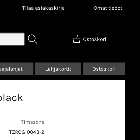
Tilaa asiakaskirje
Omat tiedot
Ostoskori
aajalahjat
Lahjakortit
Ostoskori
black
Timezone
TZROG10043-2