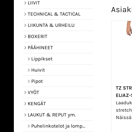
LIIVIT
Asiak
TECHNICAL & TACTICAL
LIIKUNTA & URHEILU
BOXERIT
PÄÄHINEET
Lippikset
Huivit
Pipot
TZ ST
VYÖT
ELIAZ-
Laaduk
KENGÄT
stretch
LAUKUT & REPUT ym.
Näissä
Puhelinkotelot ja lompakot