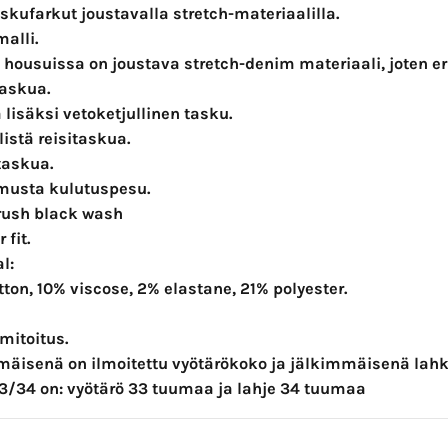
skufarkut joustavalla stretch-materiaalilla.
alli.
 housuissa on joustava stretch-denim materiaali, joten er
taskua.
lisäksi vetoketjullinen tasku.
listä reisitaskua.
taskua.
musta kulutuspesu.
Brush black wash
 fit.
al:
ton, 10% viscose, 2% elastane, 21% polyester.
itoitus.
äisenä on ilmoitettu vyötärökoko ja jälkimmäisenä lahk
3/34 on: vyötärö 33 tuumaa ja lahje 34 tuumaa