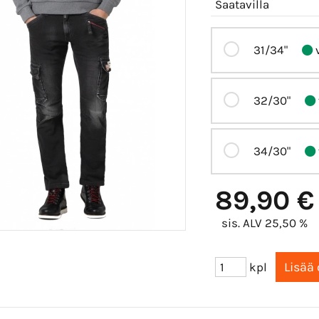
Saatavilla
31/34"
v
32/30"
34/30"
89,90 €
sis. ALV 25,50 %
kpl