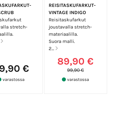
TASKUFARKUT-
REISITASKUFARKUT-
SCRUB
VINTAGE INDIGO
askufarkut
Reisitaskufarkut
alla stretch-
joustavalla stretch-
alilla.
materiaalilla.
.
Suora malli.
2...
89,90 €
9,90 €
99,90 €
varastossa
varastossa