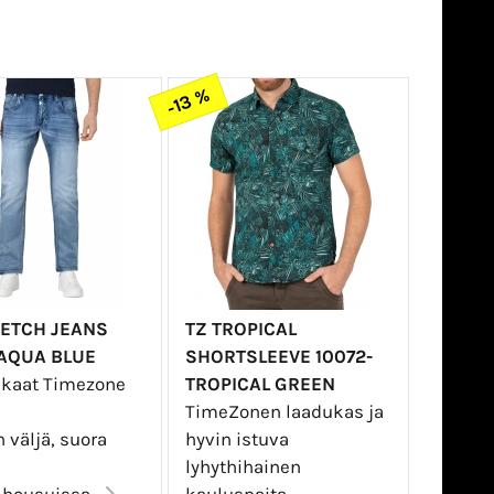
-13 %
RETCH JEANS
TZ TROPICAL
-AQUA BLUE
SHORTSLEEVE 10072-
kaat Timezone
TROPICAL GREEN
TimeZonen laadukas ja
 väljä, suora
hyvin istuva
lyhythihainen
housuissa...
kauluspaita.