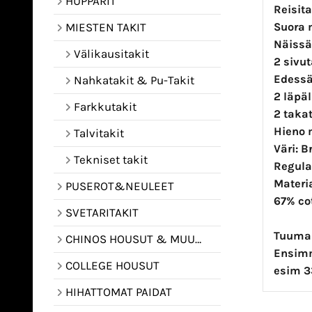
HUPPARIT
Reisita
Suora m
MIESTEN TAKIT
Näissä
Välikausitakit
2 sivu
Edessä 
Nahkatakit & Pu-Takit
2 läpäl
Farkkutakit
2 taka
Hieno 
Talvitakit
Väri: 
Tekniset takit
Regular
Materi
PUSEROT&NEULEET
67% cot
SVETARITAKIT
Tuumam
CHINOS HOUSUT & MUUT HOUSUT
Ensimm
COLLEGE HOUSUT
esim 3
HIHATTOMAT PAIDAT