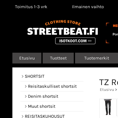
Toimitus 1-3 vrk
Ilmainen vaihto
Etusivu
Tuotteet
Tuotemerkit
SHORTSIT
TZ R
Reisitaskulliset shortsit
Etusivu
>
Denim shortsit
Muut shortsit
REISITASKUHOUSUT