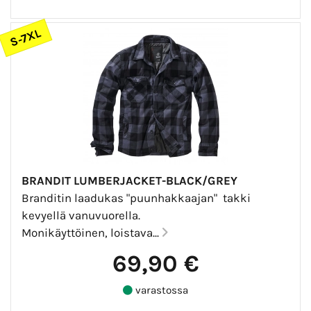
S-7XL
BRANDIT LUMBERJACKET-BLACK/GREY
Branditin laadukas "puunhakkaajan" takki
kevyellä vanuvuorella.
Monikäyttöinen, loistava...
69,90 €
varastossa