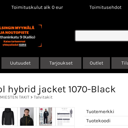
Toimituskulut alk 0 eur
Toimitusehdot
Uutuudet
Tarjoukset
Outlet
Til
ol hybrid jacket 1070-Black
MIESTEN TAKIT
>
Talvitakit
Tuotemerkki
Tuotekoodi