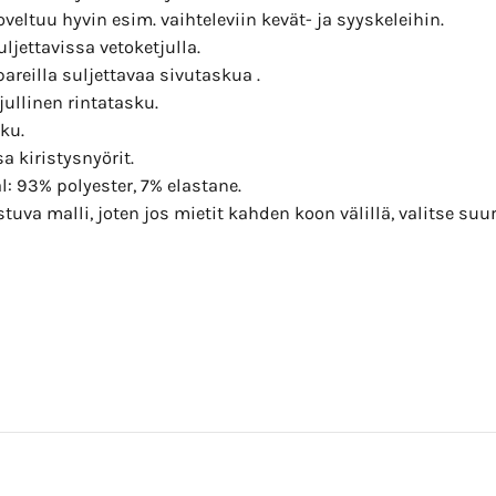
oveltuu hyvin esim. vaihteleviin kevät- ja syyskeleihin.
uljettavissa vetoketjulla.
reilla suljettavaa sivutaskua .
jullinen rintatasku.
ku.
 kiristysnyörit.
l: 93% polyester, 7% elastane.
stuva malli, joten jos mietit kahden koon välillä, valitse su