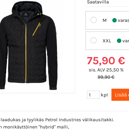
Saatavilla
M
vara
XXL
var
75,90 €
sis. ALV 25,50 %
99,90 €
kpl
 laadukas ja tyylikäs Petrol Industries välikausitakki.
n monikäyttöinen "hybrid" malli,