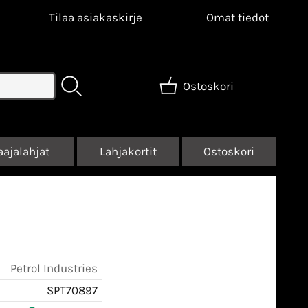
Tilaa asiakaskirje
Omat tiedot
Ostoskori
aajalahjat
Lahjakortit
Ostoskori
Petrol Industries
SPT70897