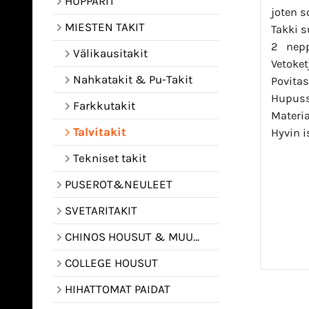
HUPPARIT
joten s
MIESTEN TAKIT
Takki s
2 neppa
Välikausitakit
Vetoket
Nahkatakit & Pu-Takit
Povitas
Hupussa
Farkkutakit
Materia
Talvitakit
Hyvin i
Tekniset takit
PUSEROT&NEULEET
SVETARITAKIT
CHINOS HOUSUT & MUUT HOUSUT
COLLEGE HOUSUT
HIHATTOMAT PAIDAT