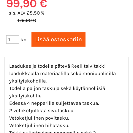
99,90 €
sis. ALV 25,50 %
179,90 €
kpl
Laadukas ja todella pätevä Reell talvitakki
laadukkaalla materiaalilla sekä monipuolisilla
yksityiskohdilla.
Todella paljon taskuja sekä käytännöllisiä
yksityiskohtia.
Edessä 4 nepparilla suljettavaa taskua.
2 vetoketjullista sivutaskua.
Vetoketjullinen povitasku.
Vetoketjullinen hihatasku.
Takki suljettavissa neppareilla sekä 2-