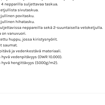
4 nepparilla suljettavaa taskua.
etjullista sivutaskua.
jullinen povitasku.
jullinen hihatasku.
uljettavissa neppareilla sekä 2-suuntaisella vetoketjulla.
a on vanuvuori.
ettu huppu, jossa kiristysnyörit.
ut saumat.
pitävä ja vedenkestävä materiaali.
n hyvä vedenpitävyys (DWR 10.000).
in hyvä hengittävyys (5000g/m2).