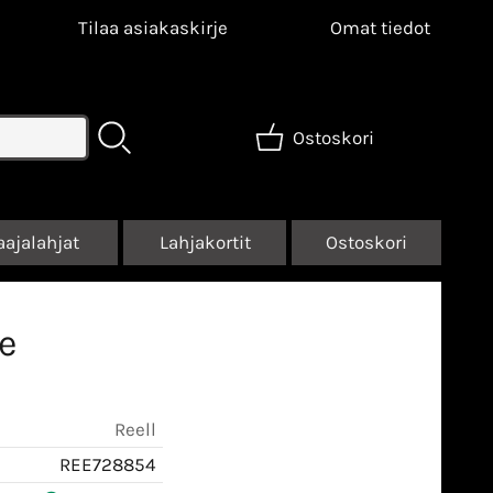
Tilaa asiakaskirje
Omat tiedot
Ostoskori
aajalahjat
Lahjakortit
Ostoskori
ve
Reell
REE728854