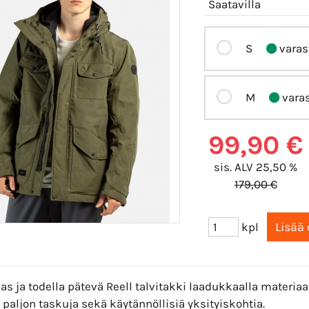
Saatavilla
S
varas
M
vara
99,90 €
sis. ALV 25,50 %
179,00 €
kpl
s ja todella pätevä Reell talvitakki laadukkaalla materiaal
 paljon taskuja sekä käytännöllisiä yksityiskohtia.