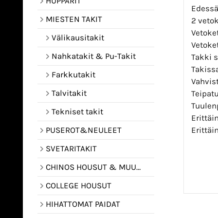
HUPPARIT
Edessä 
MIESTEN TAKIT
2 vetok
Vetoket
Välikausitakit
Vetoket
Nahkatakit & Pu-Takit
Takki s
Takiss
Farkkutakit
Vahvist
Talvitakit
Teipat
Tuulen
Tekniset takit
Erittäi
Erittä
PUSEROT&NEULEET
SVETARITAKIT
CHINOS HOUSUT & MUUT HOUSUT
COLLEGE HOUSUT
HIHATTOMAT PAIDAT