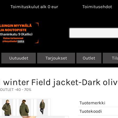
Toimituskulut alk 0 eur
Toimitusehdot
Uutuudet
Tarjoukset
Outlet
Til
l winter Field jacket-Dark oli
OUTLET -40 - 70%
Tuotemerkki
Tuotekoodi