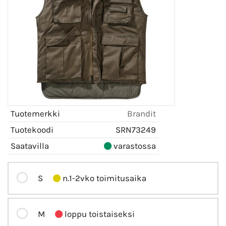
Tuotemerkki
Brandit
Tuotekoodi
SRN73249
Saatavilla
varastossa
S
n.1-2vko toimitusaika
M
loppu toistaiseksi