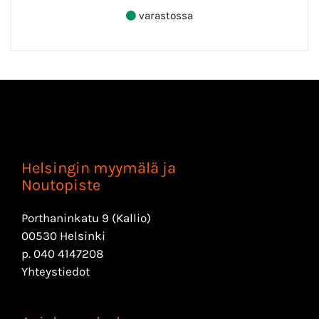
varastossa
Helsingin myymälä ja
Noutopiste
Porthaninkatu 9 (Kallio)
00530 Helsinki
p.
040 4147208
Yhteystiedot