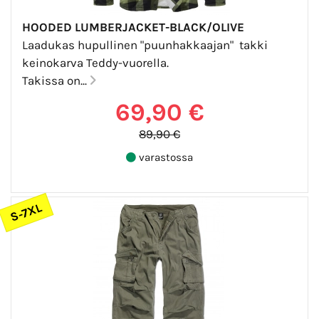
HOODED LUMBERJACKET-BLACK/OLIVE
Laadukas hupullinen "puunhakkaajan" takki
keinokarva Teddy-vuorella.
Takissa on...
69,90 €
89,90 €
varastossa
S-7XL