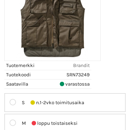
Tuotemerkki
Brandit
Tuotekoodi
SRN73249
Saatavilla
varastossa
S
n.1-2vko toimitusaika
M
loppu toistaiseksi