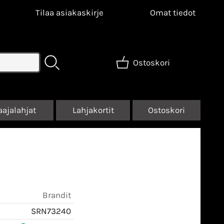
Tilaa asiakaskirje
Omat tiedot
Ostoskori
aajalahjat
Lahjakortit
Ostoskori
Brandit
SRN73240