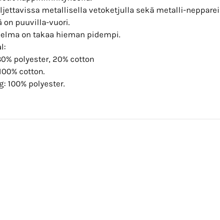
uljettavissa metallisella vetoketjulla sekä metalli-neppareil
ä on puuvilla-vuori.
 helma on takaa hieman pidempi.
l:
80% polyester, 20% cotton
100% cotton.
: 100% polyester.