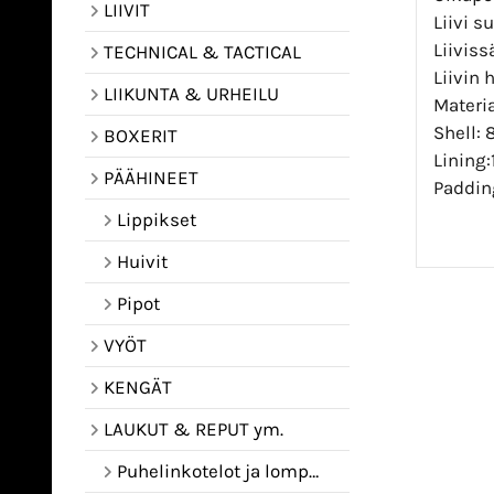
LIIVIT
Liivi s
Liiviss
TECHNICAL & TACTICAL
Liivin
LIIKUNTA & URHEILU
Materia
Shell: 
BOXERIT
Lining:
PÄÄHINEET
Padding
Lippikset
Huivit
Pipot
VYÖT
KENGÄT
LAUKUT & REPUT ym.
Puhelinkotelot ja lompakot