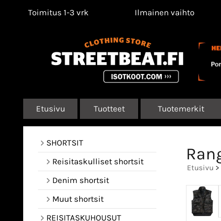
Toimitus 1-3 vrk
Ilmainen vaihto
Etusivu
Tuotteet
Tuotemerkit
SHORTSIT
Rang
Reisitaskulliset shortsit
Etusivu
>
Denim shortsit
Muut shortsit
REISITASKUHOUSUT