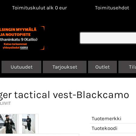
Toimituskulut alk 0 eur
Toimitusehdot
Uutuudet
Tarjoukset
Outlet
Til
er tactical vest-Blackcamo
LIIVIT
Tuotemerkki
Tuotekoodi