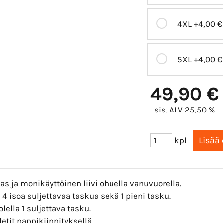
4XL
+4,00 €
5XL
+4,00 €
49,90 €
sis. ALV 25,50 %
kpl
s ja monikäyttöinen liivi ohuella vanuvuorella.
4 isoa suljettavaa taskua sekä 1 pieni tasku.
lella 1 suljettava tasku.
etit nappikiinnityksellä.