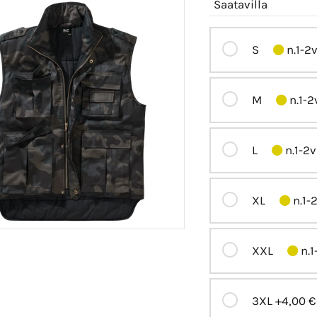
Saatavilla
S
n.1-2
M
n.1-2
L
n.1-2v
XL
n.1-
XXL
n.1
3XL
+4,00 €