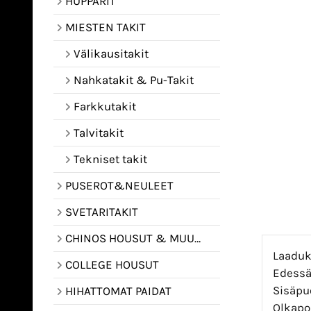
HUPPARIT
MIESTEN TAKIT
Välikausitakit
Nahkatakit & Pu-Takit
Farkkutakit
Talvitakit
Tekniset takit
PUSEROT&NEULEET
SVETARITAKIT
CHINOS HOUSUT & MUUT HOUSUT
Laaduka
COLLEGE HOUSUT
Edessä 
Sisäpuo
HIHATTOMAT PAIDAT
Olkapol