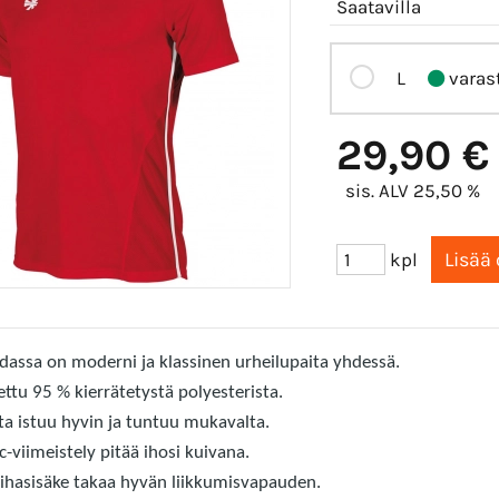
Saatavilla
L
varas
29,90 €
sis. ALV 25,50 %
kpl
idassa on moderni ja klassinen urheilupaita yhdessä.
ttu 95 % kierrätetystä polyesterista.
ita istuu hyvin ja tuntuu mukavalta.
-viimeistely pitää ihosi kuivana.
ihasisäke takaa hyvän liikkumisvapauden.