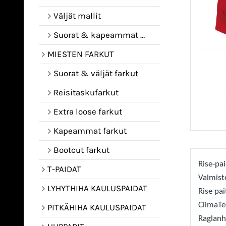
Väljät mallit
Suorat & kapeammat mallit
MIESTEN FARKUT
Suorat & väljät farkut
Reisitaskufarkut
Extra loose farkut
Kapeammat farkut
Bootcut farkut
Rise-pa
T-PAIDAT
Valmiste
LYHYTHIHA KAULUSPAIDAT
Rise pa
ClimaTec
PITKÄHIHA KAULUSPAIDAT
Raglanh