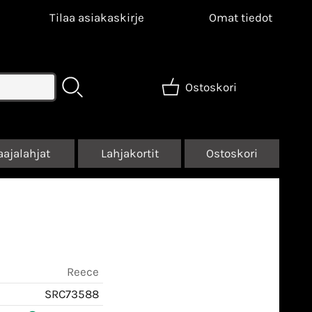
Tilaa asiakaskirje
Omat tiedot
Ostoskori
aajalahjat
Lahjakortit
Ostoskori
Reece
SRC73588