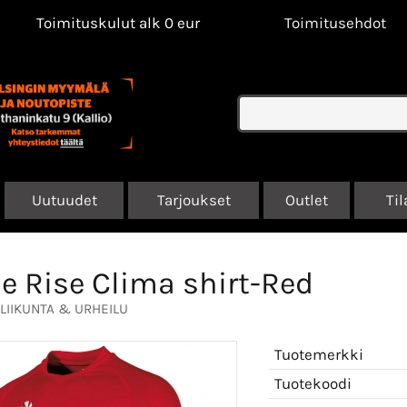
Toimituskulut alk 0 eur
Toimitusehdot
Uutuudet
Tarjoukset
Outlet
Til
e Rise Clima shirt-Red
LIIKUNTA & URHEILU
Tuotemerkki
Tuotekoodi