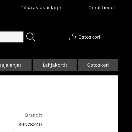
Tilaa asiakaskirje
Omat tiedot
Ostoskori
aajalahjat
Lahjakortit
Ostoskori
Brandit
SRN73240