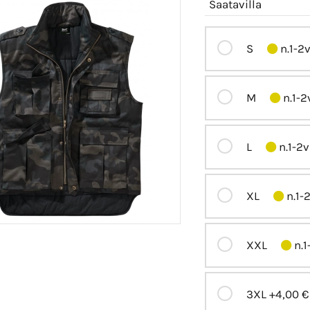
Saatavilla
S
n.1-2
M
n.1-2
L
n.1-2v
XL
n.1-
XXL
n.1
3XL
+4,00 €