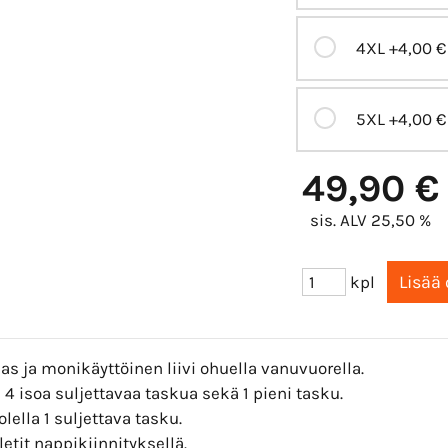
4XL
+4,00 €
5XL
+4,00 €
49,90 €
sis. ALV 25,50 %
kpl
s ja monikäyttöinen liivi ohuella vanuvuorella.
4 isoa suljettavaa taskua sekä 1 pieni tasku.
lella 1 suljettava tasku.
etit nappikiinnityksellä.