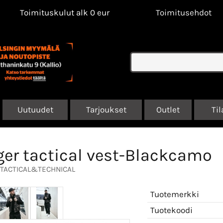
Toimituskulut alk 0 eur
Toimitusehdot
Uutuudet
Tarjoukset
Outlet
Til
er tactical vest-Blackcamo
TACTICAL&TECHNICAL
Tuotemerkki
Tuotekoodi