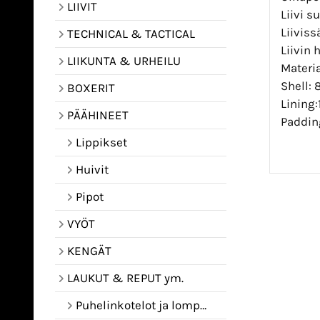
LIIVIT
Liivi s
Liiviss
TECHNICAL & TACTICAL
Liivin
LIIKUNTA & URHEILU
Materia
Shell: 
BOXERIT
Lining:
PÄÄHINEET
Padding
Lippikset
Huivit
Pipot
VYÖT
KENGÄT
LAUKUT & REPUT ym.
Puhelinkotelot ja lompakot