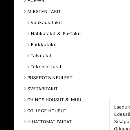
HUPPARIT
MIESTEN TAKIT
Välikausitakit
Nahkatakit & Pu-Takit
Farkkutakit
Talvitakit
Tekniset takit
PUSEROT&NEULEET
SVETARITAKIT
CHINOS HOUSUT & MUUT HOUSUT
Laaduka
COLLEGE HOUSUT
Edessä 
Sisäpuo
HIHATTOMAT PAIDAT
Olkapol