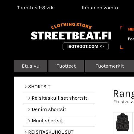
Toimitus 1-3 vrk
Ilmainen vaihto
Etusivu
Tuotteet
Tuotemerkit
SHORTSIT
Rang
Reisitaskulliset shortsit
Etusivu
>
Denim shortsit
Muut shortsit
REISITASKUHOUSUT