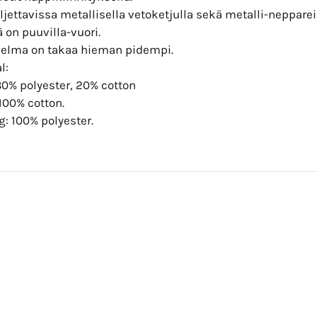
uljettavissa metallisella vetoketjulla sekä metalli-neppareil
ä on puuvilla-vuori.
 helma on takaa hieman pidempi.
l:
80% polyester, 20% cotton
100% cotton.
: 100% polyester.