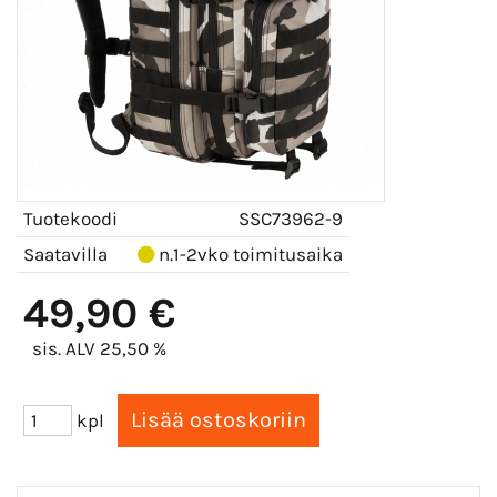
Tuotekoodi
SSC73962-9
Saatavilla
n.1-2vko toimitusaika
49,90 €
sis. ALV 25,50 %
kpl