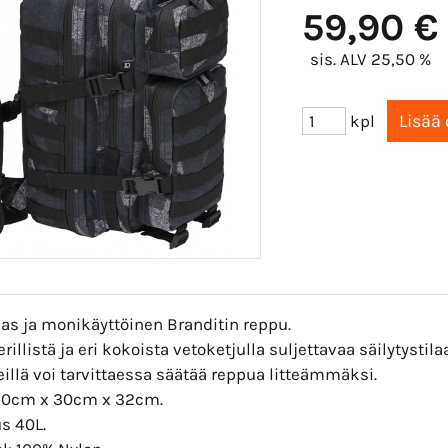
59,90 €
sis. ALV 25,50 %
kpl
as ja monikäyttöinen Branditin reppu.
rillistä ja eri kokoista vetoketjulla suljettavaa säilytystilaa
llä voi tarvittaessa säätää reppua litteämmäksi.
50cm x 30cm x 32cm.
s 40L.