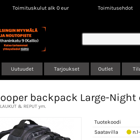
Toimituskulut alk 0 eur
Toimitusehdot
Uutuudet
Tarjoukset
Outlet
Til
ooper backpack Large-Night
LAUKUT & REPUT ym.
Tuotekoodi
Saatavilla
n.1