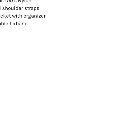
l: 100% Nylon
 shoulder straps
cket with organizer
able fixband