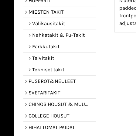
Materia
HUPPARIT
padded
MIESTEN TAKIT
frontpo
adjust
Välikausitakit
Nahkatakit & Pu-Takit
Farkkutakit
Talvitakit
Tekniset takit
PUSEROT&NEULEET
SVETARITAKIT
CHINOS HOUSUT & MUUT HOUSUT
COLLEGE HOUSUT
HIHATTOMAT PAIDAT