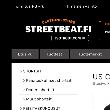
Toimitus 1-3 vrk
Ilmainen vaihto
Etusivu
Tuotteet
Tuotemerkit
SHORTSIT
US C
Reisitaskulliset shortsit
Etusivu
>
Denim shortsit
Muut shortsit
REISITASKUHOUSUT