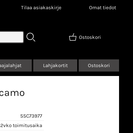
Tilaa asiakaskirje
Omat tiedot
Ostoskori
aajalahjat
Lahjakortit
Ostoskori
 camo
SSC73977
-2vko toimitusaika