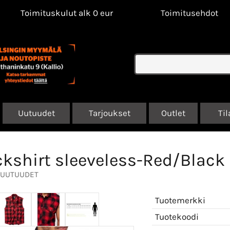
Toimituskulut alk 0 eur
Toimitusehdot
Uutuudet
Tarjoukset
Outlet
Til
kshirt sleeveless-Red/Black
UUTUUDET
Tuotemerkki
Tuotekoodi