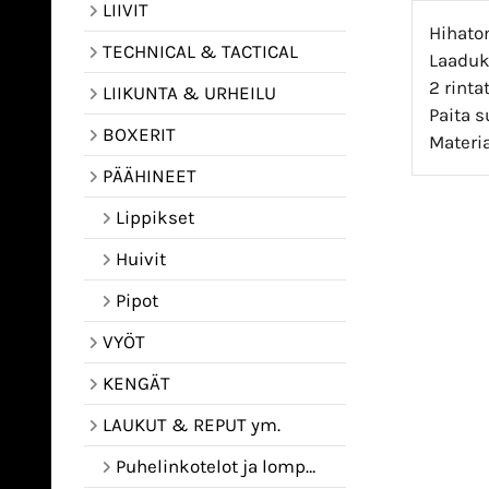
LIIVIT
Hihaton
TECHNICAL & TACTICAL
Laaduk
2 rinta
LIIKUNTA & URHEILU
Paita s
BOXERIT
Materia
PÄÄHINEET
Lippikset
Huivit
Pipot
VYÖT
KENGÄT
LAUKUT & REPUT ym.
Puhelinkotelot ja lompakot