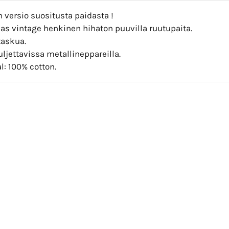
 versio suositusta paidasta !
as vintage henkinen hihaton puuvilla ruutupaita.
taskua.
uljettavissa metallineppareilla.
l: 100% cotton.