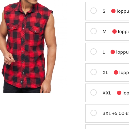
S
loppu
M
loppu
L
loppu 
XL
lopp
XXL
lop
3XL
+5,00 €