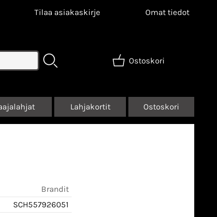
Tilaa asiakaskirje
Omat tiedot
Ostoskori
aajalahjat
Lahjakortit
Ostoskori
Brandit
SCH557926051