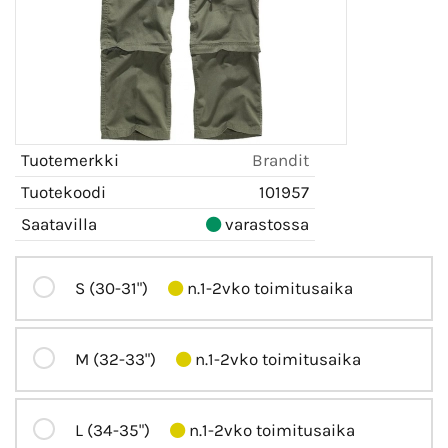
Tuotemerkki
Brandit
Tuotekoodi
101957
Saatavilla
varastossa
S (30-31")
n.1-2vko toimitusaika
M (32-33")
n.1-2vko toimitusaika
L (34-35")
n.1-2vko toimitusaika