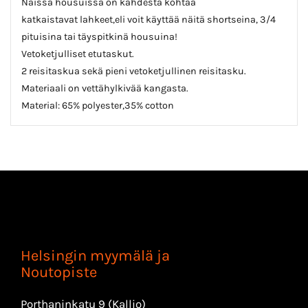
Näissä housuissa on kahdesta kohtaa
katkaistavat lahkeet,eli voit käyttää näitä shortseina, 3/4
pituisina tai täyspitkinä housuina!
Vetoketjulliset etutaskut.
2 reisitaskua sekä pieni vetoketjullinen reisitasku.
Materiaali on vettähylkivää kangasta.
Material: 65% polyester,35% cotton
Helsingin myymälä ja
Noutopiste
Porthaninkatu 9 (Kallio)