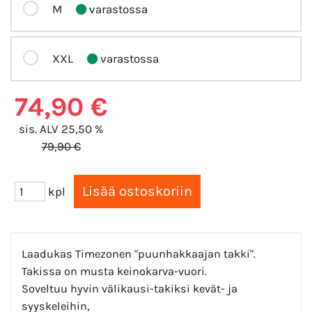
M
varastossa
XXL
varastossa
74,90 €
sis. ALV 25,50 %
79,90 €
kpl
Laadukas Timezonen "puunhakkaajan takki".
Takissa on musta keinokarva-vuori.
Soveltuu hyvin välikausi-takiksi kevät- ja
syyskeleihin,