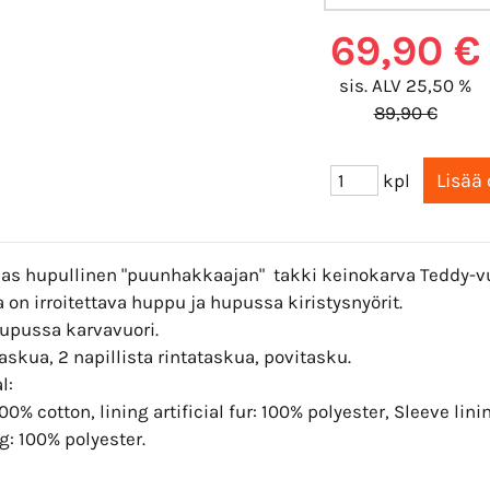
69,90 €
sis. ALV 25,50 %
89,90 €
kpl
as hupullinen "puunhakkaajan" takki keinokarva Teddy-vu
 on irroitettava huppu ja hupussa kiristysnyörit.
upussa karvavuori.
askua, 2 napillista rintataskua, povitasku.
l:
100% cotton, lining artificial fur: 100% polyester, Sleeve lin
: 100% polyester.