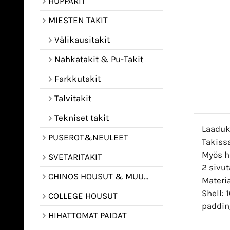
HUPPARIT
MIESTEN TAKIT
Välikausitakit
Nahkatakit & Pu-Takit
Farkkutakit
Talvitakit
Tekniset takit
Laaduk
PUSEROT&NEULEET
Takissa
Myös h
SVETARITAKIT
2 sivut
CHINOS HOUSUT & MUUT HOUSUT
Materia
Shell: 
COLLEGE HOUSUT
padding
HIHATTOMAT PAIDAT