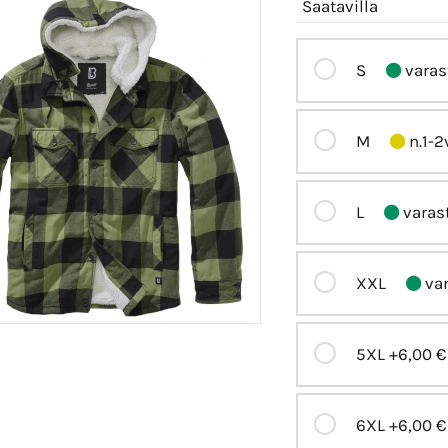
Saatavilla
S
varas
M
n.1-2
L
varas
XXL
var
5XL
+6,00 €
6XL
+6,00 €