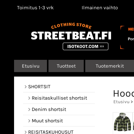
Toimitus 1-3 vrk
Ilmainen vaihto
Etusivu
Tuotteet
Tuotemerkit
SHORTSIT
Hood
Reisitaskulliset shortsit
Etusivu
>
Denim shortsit
Muut shortsit
REISITASKUHOUSUT