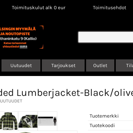
Toimituskulut alk 0 eur
Toimitusehdot
Uutuudet
Tarjoukset
Outlet
Til
ed Lumberjacket-Black/oliv
UUTUUDET
Tuotemerkki
Tuotekoodi