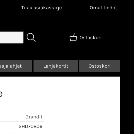
Tilaa asiakaskirje
Omat tiedot
Ostoskori
aajalahjat
Lahjakortit
Ostoskori
e
Brandit
SHD70806