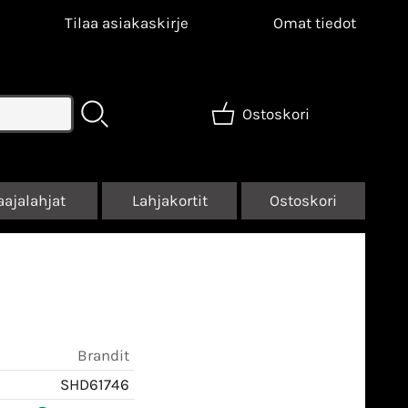
Tilaa asiakaskirje
Omat tiedot
Ostoskori
aajalahjat
Lahjakortit
Ostoskori
Brandit
SHD61746