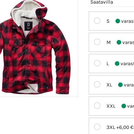
Saatavilla
S
varas
M
vara
L
varas
XL
vara
XXL
var
3XL
+6,00 €