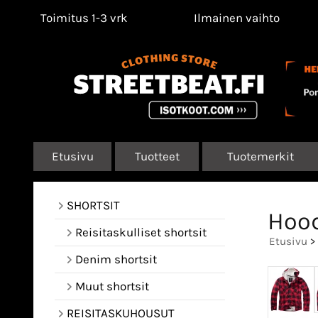
Toimitus 1-3 vrk
Ilmainen vaihto
Etusivu
Tuotteet
Tuotemerkit
SHORTSIT
Hood
Reisitaskulliset shortsit
Etusivu
>
Denim shortsit
Muut shortsit
REISITASKUHOUSUT