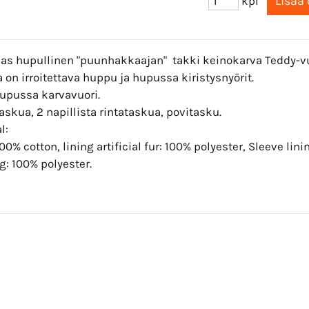
kpl
as hupullinen "puunhakkaajan" takki keinokarva Teddy-vu
 on irroitettava huppu ja hupussa kiristysnyörit.
upussa karvavuori.
askua, 2 napillista rintataskua, povitasku.
l:
100% cotton, lining artificial fur: 100% polyester, Sleeve lin
: 100% polyester.