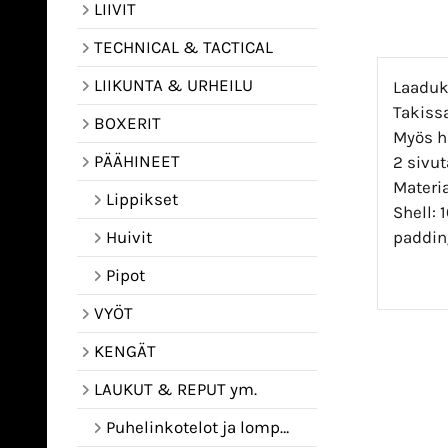
LIIVIT
TECHNICAL & TACTICAL
LIIKUNTA & URHEILU
Laaduk
Takissa
BOXERIT
Myös h
PÄÄHINEET
2 sivut
Materia
Lippikset
Shell: 
padding
Huivit
Pipot
VYÖT
KENGÄT
LAUKUT & REPUT ym.
Puhelinkotelot ja lompakot