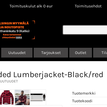
Toimituskulut alk 0 eur
Toimitusehdot
Uutuudet
Tarjoukset
Outlet
Til
ed Lumberjacket-Black/red
UUTUUDET
Tuotemerkki
Tuotekoodi