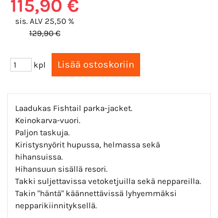
115,90 €
sis. ALV 25,50 %
129,90 €
kpl
Laadukas Fishtail parka-jacket.
Keinokarva-vuori.
Paljon taskuja.
Kiristysnyörit hupussa, helmassa sekä
hihansuissa.
Hihansuun sisällä resori.
Takki suljettavissa vetoketjuilla sekä neppareilla.
Takin "häntä" käännettävissä lyhyemmäksi
nepparikiinnityksellä.