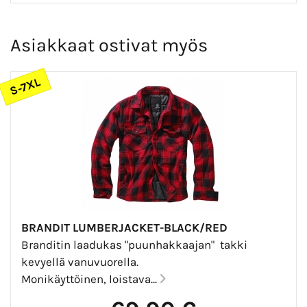
Asiakkaat ostivat myös
S-7XL
BRANDIT LUMBERJACKET-BLACK/RED
Branditin laadukas "puunhakkaajan" takki
kevyellä vanuvuorella.
Monikäyttöinen, loistava...