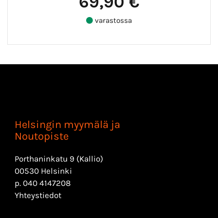
69,90 €
varastossa
Helsingin myymälä ja
Noutopiste
Porthaninkatu 9 (Kallio)
00530 Helsinki
p.
040 4147208
Yhteystiedot