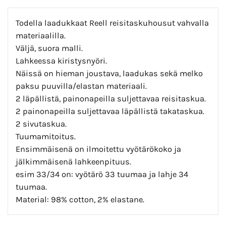
Todella laadukkaat Reell reisitaskuhousut vahvalla
materiaalilla.
Väljä, suora malli.
Lahkeessa kiristysnyöri.
Näissä on hieman joustava, laadukas sekä melko
paksu puuvilla/elastan materiaali.
2 läpällistä, painonapeilla suljettavaa reisitaskua.
2 painonapeilla suljettavaa läpällistä takataskua.
2 sivutaskua.
Tuumamitoitus.
Ensimmäisenä on ilmoitettu vyötärökoko ja
jälkimmäisenä lahkeenpituus.
esim 33/34 on: vyötärö 33 tuumaa ja lahje 34
tuumaa.
Material: 98% cotton, 2% elastane.