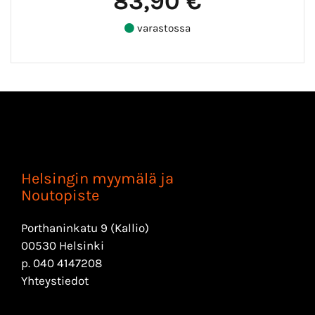
83,90 €
varastossa
Helsingin myymälä ja
Noutopiste
Porthaninkatu 9 (Kallio)
00530 Helsinki
p.
040 4147208
Yhteystiedot